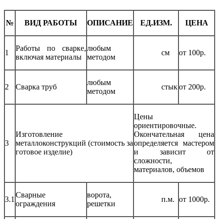
№
ВИД РАБОТЫ
ОПИСАНИЕ
ЕД.ИЗМ.
ЦЕНА
Работы по сварке,
любым
1
см
от 100р.
включая материалы
методом
любым
2
Сварка труб
стык
от 200р.
методом
Цены
ориентировочные.
Изготовление
Окончательная цена
3
металлоконструкций (стоимость за
определяется мастером
готовое изделие)
и зависит от
сложности,
материалов, объемов
Сварные
ворота,
3.1
п.м.
от 1000р.
ограждения
решетки