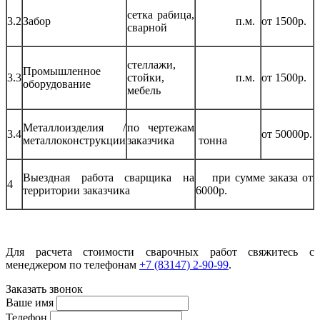
сетка рабица,
3.2
Забор
п.м.
от 1500р.
сварной
стеллажи,
Промышленное
3.3
стойки,
п.м.
от 1500р.
оборудование
мебель
Металлоизделия /
по чертежам
3.4
от 50000р.
металлоконструкции
заказчика
тонна
Выездная работа сварщика на
при сумме заказа от
4
территории заказчика
6000р.
Для расчета стоимости сварочных работ свяжитесь с
менеджером по телефонам
+7 (83147) 2-90-99
.
Заказать звонок
Ваше имя
Телефон